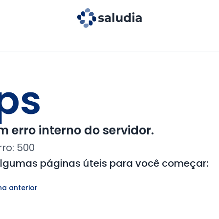
ps
 erro interno do servidor.
rro:
500
algumas páginas úteis para você começar:
na anterior